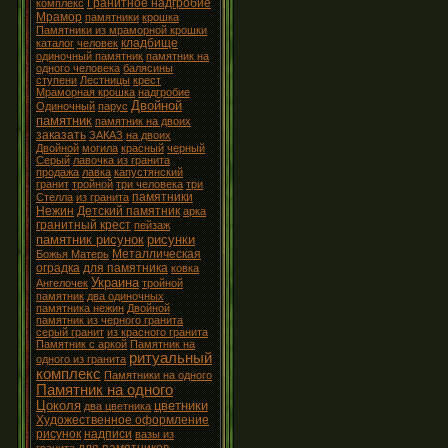
Гранитное надгробие
комплекс
Мрамор
памятники
крошка
Памятники из мраморной крошки
кладбище
каталог
человек
одиночный памятник
памятник на
одного человека
балясины
ступени
Лестницы
крест
Мраморная крошка
надгробие
Двойной
Одиночный
парус
памятник
памятник на двоих
заказать
ЗАКАЗ
на двоих
Двойной
могила
красный
черный
Серый
лавочка из гранита
продажа
лавка
капустянский
гранит
тройной
три человека
три
памятники
Стелла
из гранита
Нежин
Детский памятник
арка
гранитный крест
пейзаж
памятник рисунок
рисунки
Металлическая
Божья Матерь
оградка
для памятника
ковка
Украина
Ангелочек
тройной
памятник
два одиночных
памятника нежин
Двойной
памятник из черного гранита
серый гранит
из красного гранита
Памятник с аркой
Памятник на
ритуальный
одного из гранита
комплекс
Памятники на одного
Памятник на одного
Цоколя
цветники
два цветника
Художественное оформление
рисунок
надписи
вазы из