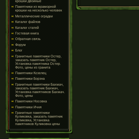
крошки двойные
Памятники из мраморной
крошки на несколько человек
Металлические оградки
Каталог файлов
Каталог статей
Гостевая книга
Обратная связь
Форум
Блог
Гранитные памятники Остер,
заказать памятник Остер,
Установка памятника Остер.
Фото, цены из гранита
Памятники Козелец
Памятники Борзна
Гранитные памятники Бахмач,
заказать памятник Бахмач,
Установка памятников Бахмач.
Фото, цены
Памятники Носовка
Памятники Ичня
Гранитные памятники
Куликовка, заказать памятник
Куликовка, Установка
памятников Куликовка цены