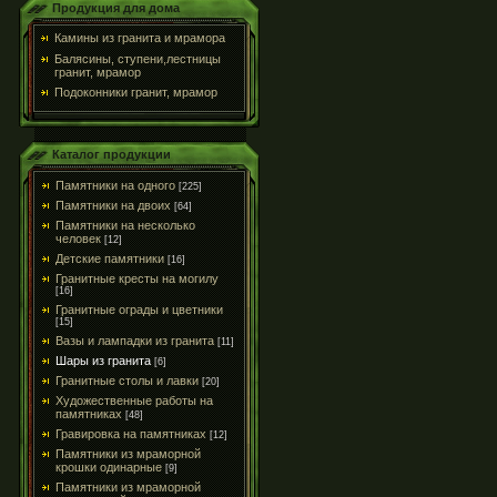
Продукция для дома
Камины из гранита и мрамора
Балясины, ступени,лестницы
гранит, мрамор
Подоконники гранит, мрамор
Каталог продукции
Памятники на одного
[225]
Памятники на двоих
[64]
Памятники на несколько
человек
[12]
Детские памятники
[16]
Гранитные кресты на могилу
[16]
Гранитные ограды и цветники
[15]
Вазы и лампадки из гранита
[11]
Шары из гранита
[6]
Гранитные столы и лавки
[20]
Художественные работы на
памятниках
[48]
Гравировка на памятниках
[12]
Памятники из мраморной
крошки одинарные
[9]
Памятники из мраморной