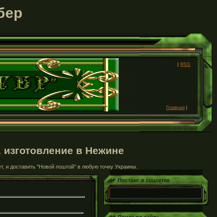
бер
|
RSS
Главная
|
, изготовление в Нежине
т, и доставить "Новой поштой" в любую точку Украины.
Постинг в соцсетях