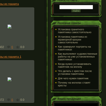
Поиск по сайту
ры из гранита
28.05.2016
Полезные советы
ары из гранита - Нежин
Установка гранитного
monuments-nizhyn
памятника самостоятельно
Установка памятника из
мраморной крошки
самостоятельно
Как гравируют портреты на
402
0
0.0
памятниках
Как выполняют художественные
ры из гранита 1
работы на уже установленных
памятниках
Когда нужно устанавливать
памятник на могилу
Что делать с крестом после
установки памятника
21.05.2016
Для чего нужен памятник
 , шары из гранита 1
Почему на могилах ставят
monuments-nizhyn
кресты
Видео продукции
472
0
0.0