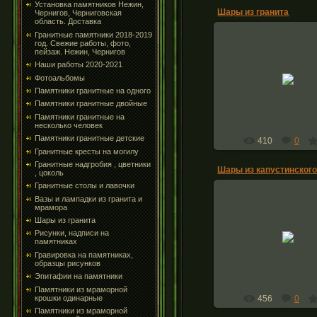
Установка памятников Нежин,
Шары из гранита
Чернигов, Черниговская
область. Доставка
Гранитные памятники 2018-2019
год. Свежие работы, фото,
пейзаж. Нежин, Чернигов
28.05.2016
Наши работы 2020-2021
Фотоальбомы
Комлпекс из гранита
Памятники гранитные на одного
monuments-ni
Памятники гранитные двойные
Памятники гранитные на
несколько человек
Памятники гранитные детские
410
0
Гранитные кресты на могилу
Гранитные надгробия , цветники
, цоколь
Гранитные столы и лавочки
Вазы и лампадки из гранита и
мрамора
21.05.2016
Шары из гранита
Шары из капустинск
Рисунки, надписи на
покостовского гранита,
памятниках
памятник нежи
Гравировка на памятниках,
monuments-ni
образцы рисунков
Эпитафии на памятники
Памятники из мраморной
456
0
крошки одинарные
Памятники из мраморной