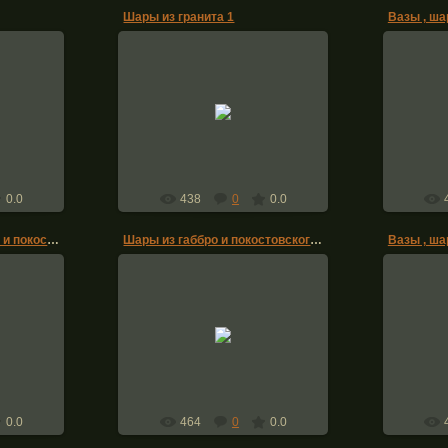
Шары из гранита 1
Вазы , ша
28.05.2016
 Нежин
Вазы и ш
monuments-nizhyn
zhyn
0.0
438
0
0.0
Шары из капустинского и покостовского гранита 3
Шары из габбро и покостовского гранита 2
Вазы , ша
21.05.2016
ого и
Шары из габбро и покостовского
 шары на
Вазы
гранита нежин
н
monuments-nizhyn
zhyn
0.0
464
0
0.0