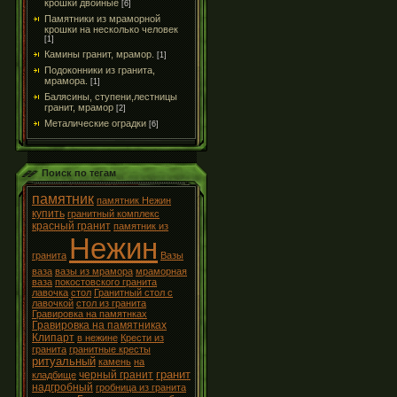
крошки двойные
[6]
Памятники из мраморной
крошки на несколько человек
[1]
Камины гранит, мрамор.
[1]
Подоконники из гранита,
мрамора.
[1]
Балясины, ступени,лестницы
гранит, мрамор
[2]
Металические оградки
[6]
Поиск по тегам
памятник
памятник Нежин
купить
гранитный комплекс
красный гранит
памятник из
Нежин
гранита
Вазы
ваза
вазы из мрамора
мраморная
ваза
покостовского гранита
лавочка
стол
Гранитный стол с
лавочкой
стол из гранита
Гравировка на памятнках
Гравировка на памятниках
Клипарт
в нежине
Крести из
гранита
гранитные кресты
ритуальный
камень
на
гранит
черный гранит
кладбище
надгробный
гробница из гранита