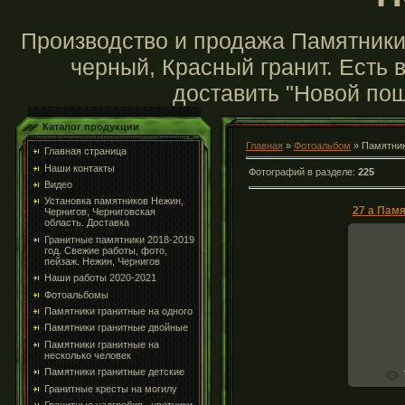
Производство и продажа Памятники 
черный, Красный гранит. Есть в
доставить "Новой пош
Каталог продукции
Главная
»
Фотоальбом
» Памятник
Главная страница
Наши контакты
Фотографий в разделе
:
225
Видео
Установка памятников Нежин,
Чернигов, Черниговская
область. Доставка
Гранитные памятники 2018-2019
год. Свежие работы, фото,
пейзаж. Нежин, Чернигов
Наши работы 2020-2021
Памятник
комплек
Фотоальбомы
гранита
Памятники гранитные на одного
Памятники гранитные двойные
Памятники гранитные на
несколько человек
Памятники гранитные детские
Гранитные кресты на могилу
Гранитные надгробия , цветники