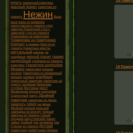
14 Памятн
купить
гранитный комплекс
красный гранит
памятник из
Нежин
гранита
Вазы
ваза
вазы из мрамора
покостовского гранита
стол
Памятни
лавочка
Гранитный стол с
лавочкой
стол из гранита
Гравировка на памятнках
Гравировка на памятниках
Клипарт
в нежине
Крести из
гранита
гранитные кресты
ритуальный
камень
на
гранит
черный гранит
кладбище
надгробный
гробница из гранита
Гранитное надгробие
комплекс
19 Памятн
Мрамор
памятники
крошка
каталог
Памятники из мраморной
кладбище
крошки
человек
одиночный памятник
памятник на
одного человека
балясины
ступени
Лестницы
крест
Памятни
Мраморная крошка
надгробие
Двойной
Надг
Одиночный
парус
памятник
памятник на двоих
заказать
ЗАКАЗ
на двоих
Двойной
могила
красный
лампадка на могилу
черный
лавочка из гранита
Серый
продажа
капустянский гранит
лавка
тройной
три человека
три
Детский
Стелла
из гранита
памятник
памятники Нежин
16 Памятн