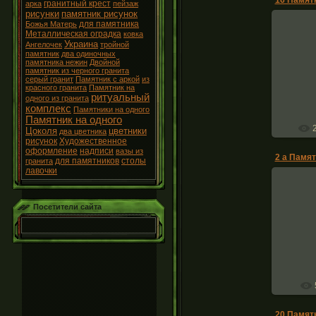
гранитный крест
арка
пейзаж
рисунки
памятник рисунок
для памятника
Божья Матерь
Металлическая оградка
ковка
Украина
Ангелочек
тройной
памятник
два одиночных
памятника нежин
Двойной
Па
памятник из черного гранита
серый гранит
Памятник с аркой
из
красного гранита
Памятник на
ритуальный
одного из гранита
комплекс
Памятники на одного
Памятник на одного
Цоколя
цветники
два цветника
рисунок
Художественное
оформление
надписи
вазы из
для памятников
столы
гранита
лавочки
Посетители сайта
Памятник
компле
20 Памятн