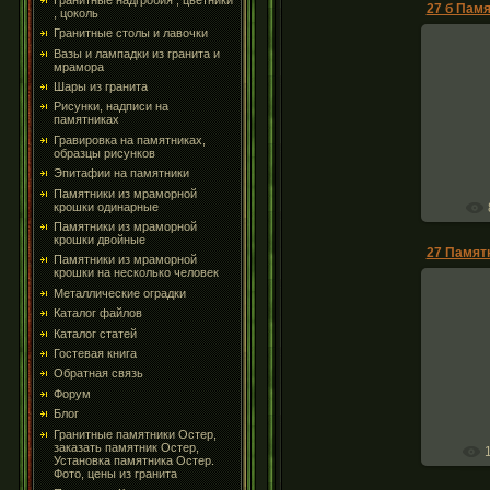
, цоколь
Гранитные столы и лавочки
Вазы и лампадки из гранита и
мрамора
Шары из гранита
Памятник
компл
Рисунки, надписи на
памятниках
Купить
уст
Гравировка на памятниках,
образцы рисунков
Эпитафии на памятники
Памятники из мраморной
крошки одинарные
Памятники из мраморной
крошки двойные
Памятники из мраморной
крошки на несколько человек
Металлические оградки
Каталог файлов
Каталог статей
Памятник
Гостевая книга
комплек
Обратная связь
Форум
Блог
Гранитные памятники Остер,
заказать памятник Остер,
Установка памятника Остер.
Фото, цены из гранита