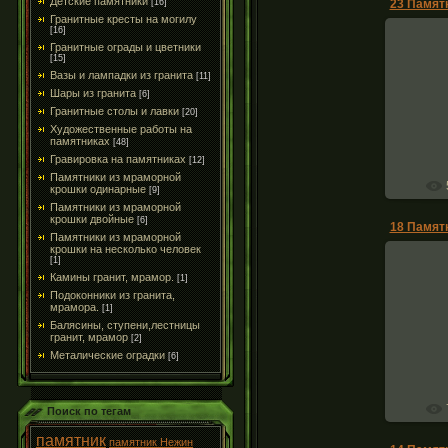
Детские памятники
23 Памятн
[16]
Гранитные кресты на могилу
[16]
Гранитные ограды и цветники
[15]
Вазы и лампадки из гранита
[11]
Памятник
Шары из гранита
[6]
комп
Гранитные столы и лавки
[20]
Художественные работы на
памятниках
[48]
Гравировка на памятниках
[12]
Памятники из мраморной
крошки одинарные
[9]
Памятники из мраморной
крошки двойные
[6]
18 Памятн
Памятники из мраморной
крошки на несколько человек
[1]
Камины гранит, мрамор.
[1]
Подоконники из гранита,
мрамора.
[1]
Памятник
Балясины, ступени,лестницы
чер
гранит, мрамор
[2]
Металические оградки
[6]
Поиск по тегам
памятник
памятник Нежин