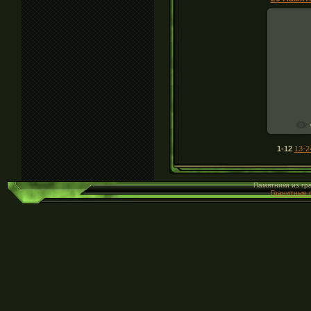
Памят
1-12
13-2
Памятники из гр
Гранитные 