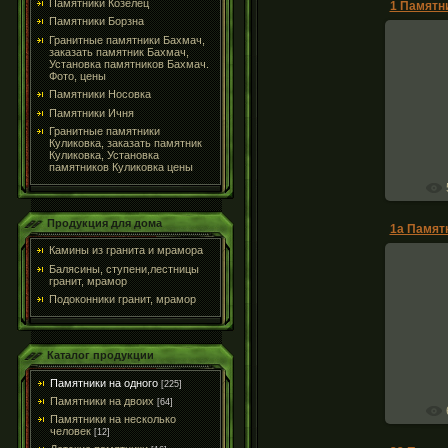
Памятники Козелец
Памятники Борзна
Гранитные памятники Бахмач,
заказать памятник Бахмач,
Установка памятников Бахмач.
Фото, цены
Памятник
Памятники Носовка
компле
Памятники Ичня
Гранитные памятники
Куликовка, заказать памятник
Куликовка, Установка
памятников Куликовка цены
Продукция для дома
Камины из гранита и мрамора
Балясины, ступени,лестницы
гранит, мрамор
Подоконники гранит, мрамор
Памятник
комплек
Каталог продукции
Памятники на одного
[225]
Памятники на двоих
[64]
Памятники на несколько
человек
[12]