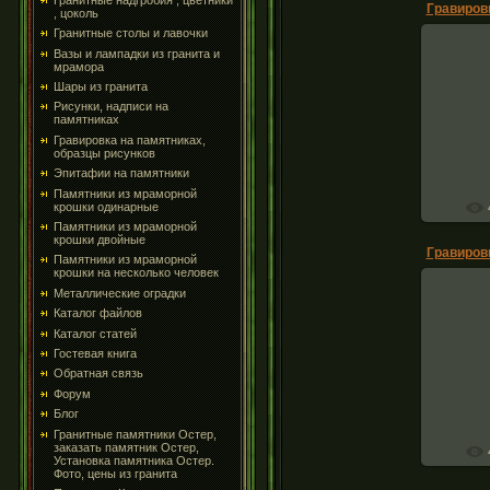
, цоколь
Гранитные столы и лавочки
Вазы и лампадки из гранита и
мрамора
Шары из гранита
Грав
Рисунки, надписи на
памятниках
Гравировка на памятниках,
образцы рисунков
Эпитафии на памятники
Памятники из мраморной
крошки одинарные
Памятники из мраморной
крошки двойные
Памятники из мраморной
крошки на несколько человек
Металлические оградки
Каталог файлов
Каталог статей
Пей
Гостевая книга
декор
Обратная связь
Форум
Блог
Гранитные памятники Остер,
заказать памятник Остер,
Установка памятника Остер.
Фото, цены из гранита