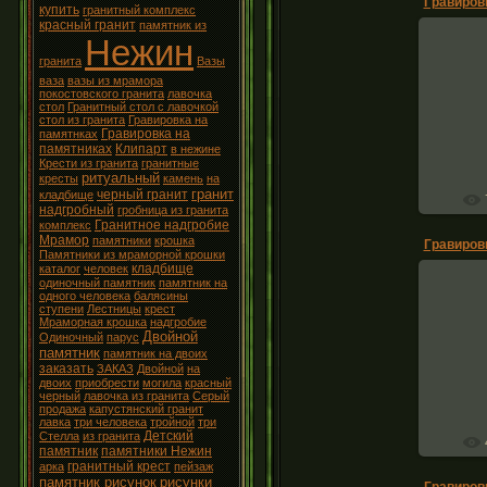
купить
гранитный комплекс
красный гранит
памятник из
Нежин
гранита
Вазы
ваза
вазы из мрамора
покостовского гранита
лавочка
Грав
стол
Гранитный стол с лавочкой
стол из гранита
Гравировка на
Гравировка на
памятнках
памятниках
Клипарт
в нежине
Крести из гранита
гранитные
ритуальный
кресты
камень
на
гранит
черный гранит
кладбище
надгробный
гробница из гранита
Гранитное надгробие
комплекс
Мрамор
памятники
крошка
Памятники из мраморной крошки
кладбище
каталог
человек
одиночный памятник
памятник на
одного человека
балясины
ступени
Лестницы
крест
Мраморная крошка
надгробие
Двойной
Одиночный
парус
Грав
памятник
памятник на двоих
заказать
ЗАКАЗ
Двойной
на
двоих
приобрести
могила
красный
черный
лавочка из гранита
Серый
продажа
капустянский гранит
лавка
три человека
тройной
три
Детский
Стелла
из гранита
памятник
памятники Нежин
гранитный крест
арка
пейзаж
памятник рисунок
рисунки