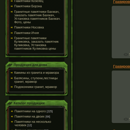
Памятники Козелец
Памятники Борзна
Гранитные памятники Бахмач,
заказать памятник Бахмач,
Установка памятников Бахмач.
Фото, цены
Грав
Памятники Носовка
,клипа
Памятники Ичня
Гранитные памятники
Куликовка, заказать памятник
Куликовка, Установка
памятников Куликовка цены
Продукция для дома
Камины из гранита и мрамора
Балясины, ступени,лестницы
гранит, мрамор
Подоконники гранит, мрамор
Грав
,клипар
Каталог продукции
Памятники на одного
[225]
Памятники на двоих
[64]
Памятники на несколько
человек
[12]