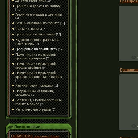
Детские памятники
[16]
Гранитные кресты на могилу
[16]
Гранитные ограды и цветники
[15]
Вазы и лампадки из гранита
[11]
Грав
Шары из гранита
[6]
Гранитные столы и лавки
[20]
Художественные работы на
памятниках
[48]
Гравировка на памятниках
[12]
Памятники из мраморной
крошки одинарные
[9]
Памятники из мраморной
крошки двойные
[6]
Памятники из мраморной
крошки на несколько человек
[1]
Камины гранит, мрамор.
[1]
Подоконники из гранита,
мрамора.
[1]
Грав
Балясины, ступени,лестницы
гранит, мрамор
[2]
Металические оградки
[6]
Поиск по тегам
памятник
памятник Нежин