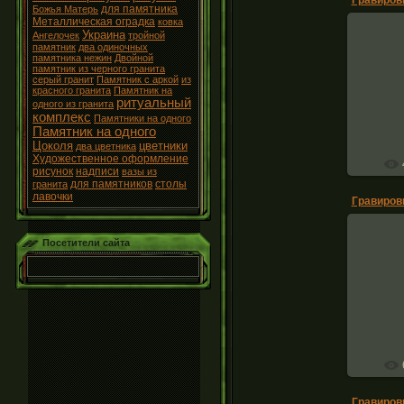
для памятника
Божья Матерь
Металлическая оградка
ковка
Украина
Ангелочек
тройной
памятник
два одиночных
памятника нежин
Двойной
памятник из черного гранита
серый гранит
Памятник с аркой
из
Грав
красного гранита
Памятник на
ритуальный
одного из гранита
комплекс
Памятники на одного
Памятник на одного
Цоколя
цветники
два цветника
Художественное оформление
рисунок
надписи
вазы из
для памятников
столы
гранита
лавочки
Посетители сайта
Грав