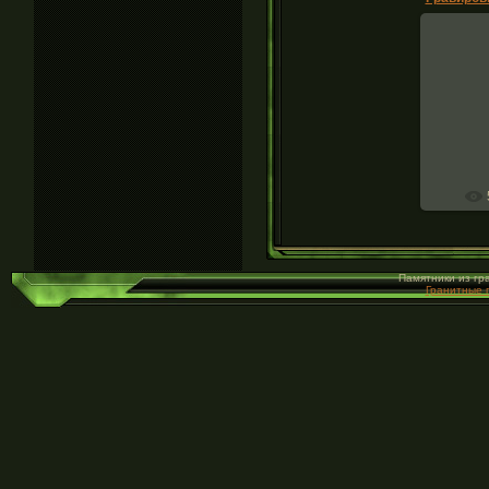
Грав
,клипа
Памятники из гр
Гранитные 