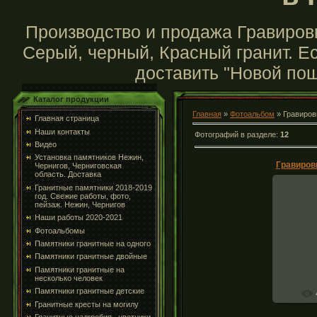
Производство и продажа Гравировк
Серый, черный, Красный гранит. Ес
доставить "Новой пош
Каталог продукции
Главная
»
Фотоальбом
» Гравиров
Главная страница
Наши контакты
Фотографий в разделе
:
12
Видео
Установка памятников Нежин,
Чернигов, Черниговская
область. Доставка
Гранитные памятники 2018-2019
год. Свежие работы, фото,
пейзаж. Нежин, Чернигов
Наши работы 2020-2021
Грав
Фотоальбомы
Памятники гранитные на одного
Памятники гранитные двойные
Памятники гранитные на
несколько человек
Памятники гранитные детские
Гранитные кресты на могилу
Гранитные надгробия , цветники