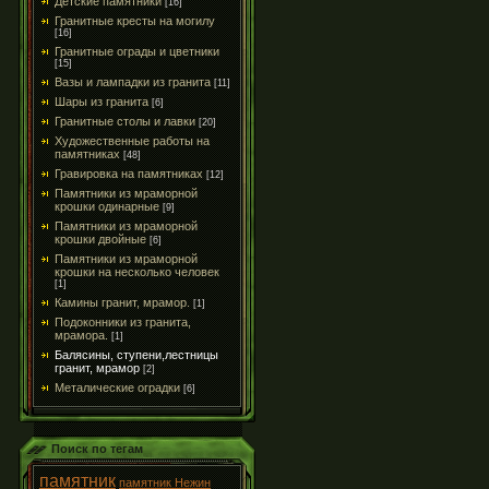
Детские памятники
[16]
Гранитные кресты на могилу
[16]
Гранитные ограды и цветники
[15]
Вазы и лампадки из гранита
[11]
Шары из гранита
[6]
Гранитные столы и лавки
[20]
Художественные работы на
памятниках
[48]
Гравировка на памятниках
[12]
Памятники из мраморной
крошки одинарные
[9]
Памятники из мраморной
крошки двойные
[6]
Памятники из мраморной
крошки на несколько человек
[1]
Камины гранит, мрамор.
[1]
Подоконники из гранита,
мрамора.
[1]
Балясины, ступени,лестницы
гранит, мрамор
[2]
Металические оградки
[6]
Поиск по тегам
памятник
памятник Нежин