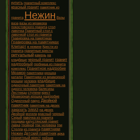
купить
гранитный комплекс
красный гранит
памятник из
Нежин
гранита
Вазы
ваза
вазы из мрамора
покостовского гранита
стол
лавочка
Гранитный стол с
лавочкой
стол из гранита
Гравировка на памятнках
Гравировка на памятниках
Клипарт
в нежине
Крести из
гранита
гранитные кресты
ритуальный
камень
на
гранит
черный гранит
кладбище
надгробный
гробница из гранита
Гранитное надгробие
комплекс
Мрамор
памятники
крошка
каталог
Памятники из мраморной
кладбище
крошки
человек
одиночный памятник
памятник на
одного человека
балясины
Лестницы
ступени
крест
Мраморная крошка
надгробие
Двойной
Одиночный
парус
памятник
памятник на двоих
заказать
ЗАКАЗ
на двоих
Двойной
могила
красный
черный
Серый
лавочка из гранита
продажа
капустянский гранит
лавка
тройной
три человека
три
памятники
Стелла
из гранита
Нежин
Детский памятник
арка
гранитный крест
пейзаж