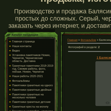
Производство и продажа Балясин
простых до сложных. Серый, чер
заказать через интернет, и достав
Каталог продукции
Главная
»
Фотоальбом
» Балясины
Главная страница
Наши контакты
Фотографий в разделе
:
2
Видео
Установка памятников Нежин,
Чернигов, Черниговская
область. Доставка
Гранитные памятники 2018-2019
год. Свежие работы, фото,
пейзаж. Нежин, Чернигов
Наши работы 2020-2021
Балясин
Фотоальбомы
грани
Памятники гранитные на одного
Памятники гранитные двойные
Памятники гранитные на
несколько человек
Памятники гранитные детские
Гранитные кресты на могилу
Гранитные надгробия , цветники