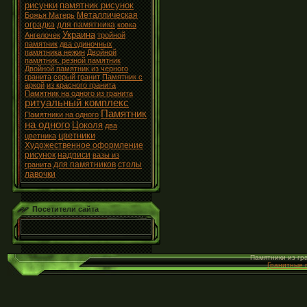
рисунки
памятник рисунок
Металлическая
Божья Матерь
оградка
для памятника
ковка
Украина
Ангелочек
тройной
памятник
два одиночных
памятника нежин
Двойной
памятник. резной памятник
Двойной памятник из черного
гранита
серый гранит
Памятник с
аркой
из красного гранита
Памятник на одного из гранита
ритуальный комплекс
Памятник
Памятники на одного
на одного
Цоколя
два
цветники
цветника
Художественное оформление
рисунок
надписи
вазы из
для памятников
столы
гранита
лавочки
Посетители сайта
Памятники из гр
Гранитные 