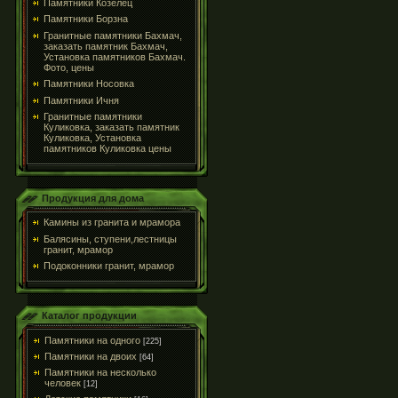
Памятники Козелец
Памятники Борзна
Гранитные памятники Бахмач,
заказать памятник Бахмач,
Установка памятников Бахмач.
Фото, цены
Памятники Носовка
Памятники Ичня
Гранитные памятники
Куликовка, заказать памятник
Куликовка, Установка
памятников Куликовка цены
Продукция для дома
Камины из гранита и мрамора
Балясины, ступени,лестницы
гранит, мрамор
Подоконники гранит, мрамор
Каталог продукции
Памятники на одного
[225]
Памятники на двоих
[64]
Памятники на несколько
человек
[12]